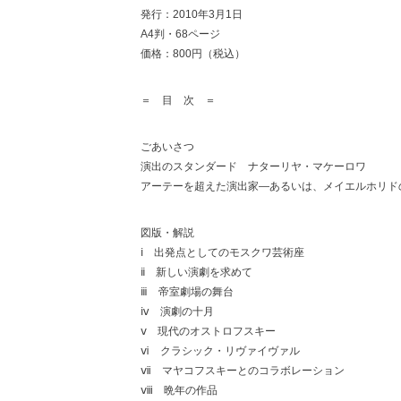
発行：2010年3月1日
A4判・68ページ
価格：800円（税込）
＝ 目 次 ＝
ごあいさつ
演出のスタンダード ナターリヤ・マケーロワ
アーテーを超えた演出家―あるいは、メイエルホリド
図版・解説
ⅰ 出発点としてのモスクワ芸術座
ⅱ 新しい演劇を求めて
ⅲ 帝室劇場の舞台
ⅳ 演劇の十月
ⅴ 現代のオストロフスキー
ⅵ クラシック・リヴァイヴァル
ⅶ マヤコフスキーとのコラボレーション
ⅷ 晩年の作品