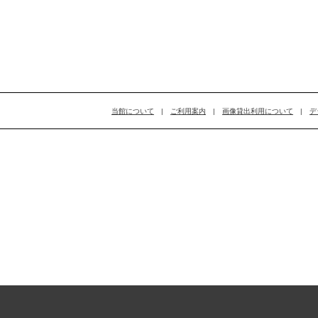
当館について
|
ご利用案内
|
画像貸出利用について
|
デ