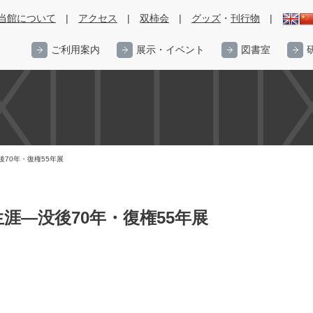
当館について
|
アクセス
|
双柿会
|
グッズ
・
刊行物
|
ご利用案内
展示・イベント
図書室
70年・復権55年展
涯―没後70年・復権55年展