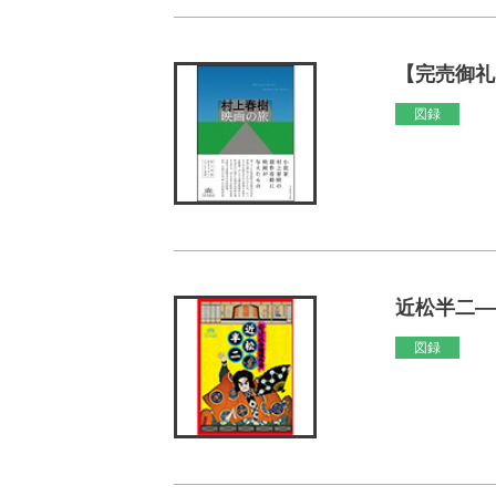
【完売御礼
図録
近松半二―
図録