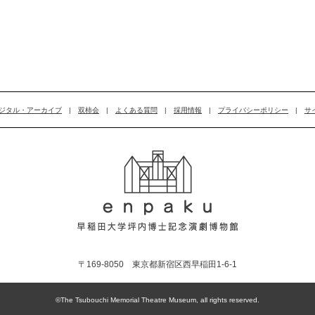
ジタル・アーカイブ
|
双柿会
|
よくある質問
|
採用情報
|
プライバシーポリシー
|
サ
〒169-8050 東京都新宿区西早稲田1-6-1
©The Tsubouchi Memorial Theatre Museum, all rights reserved.