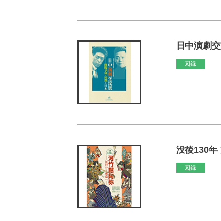
日中演劇交
図録
没後130
図録