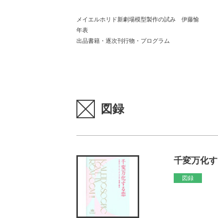
メイエルホリド新劇場模型製作の試み 伊藤愉
年表
出品書籍・逐次刊行物・プログラム
図録
千変万化す
図録