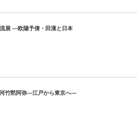
流展 ―欧陽予倩・田漢と日本
年 河竹黙阿弥―江戸から東京へ―