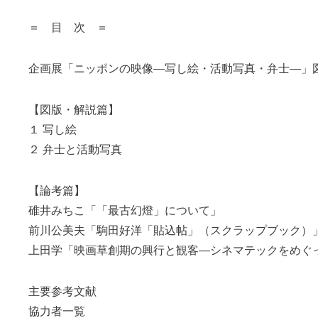
＝ 目 次 ＝
企画展「ニッポンの映像―写し絵・活動写真・弁士―」
【図版・解説篇】
１ 写し絵
２ 弁士と活動写真
【論考篇】
碓井みちこ「「最古幻燈」について」
前川公美夫「駒田好洋「貼込帖」（スクラップブック）
上田学「映画草創期の興行と観客―シネマテックをめぐ
主要参考文献
協力者一覧