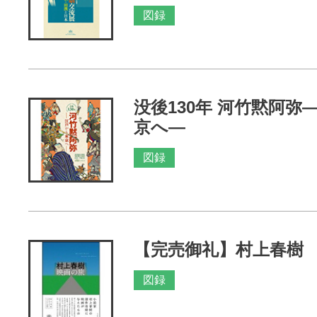
図録
没後130年 河竹黙阿弥
京へ―
図録
【完売御礼】村上春樹
図録