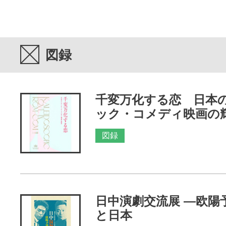
図録
千変万化する恋 日本
ック・コメディ映画の
図録
日中演劇交流展 ―欧陽
と日本