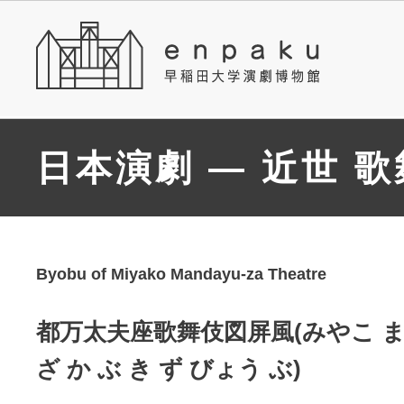
日本演劇 — 近世 
Byobu of Miyako Mandayu-za Theatre
都万太夫座歌舞伎図屏風(みやこ ま
ざ か ぶ き ず びょう ぶ)