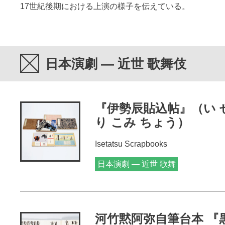
17世紀後期における上演の様子を伝えている。
日本演劇 — 近世 歌舞伎
『伊勢辰貼込帖』（い せ
り こみ ちょう）
Isetatsu Scrapbooks
日本演劇 — 近世 歌舞
伎
河竹黙阿弥自筆台本 『