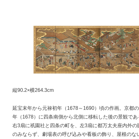
縦90.2×横264.3cm
延宝末年から元禄初年（1678～1690）頃の作画。京都
年（1678）に四条南側から北側に移転した後の景観であ
右3扇に祇園社と四条の町を、左3扇に都万太夫座内外の
のみならず、劇場表の呼び込みや看板の飾り、屋根のな