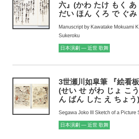
六』(かわ たけ もく あ
だい ほん くろ で ぐみ
Manuscript by Kawatake Mokuami K
Sukeroku
日本演劇 — 近世 歌舞
伎
3世瀬川如皐筆 『絵看
(せい せ がわ じょ こう
ん ばん した え ちょう
Segawa Joko III Sketch of a Picture
日本演劇 — 近世 歌舞
伎