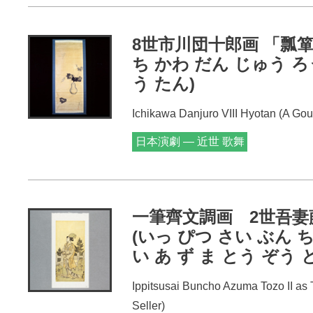
8世市川団十郎画 「瓢箪
ち かわ だん じゅう ろ
う たん)
Ichikawa Danjuro VIII Hyotan (A Gou
日本演劇 — 近世 歌舞
伎
一筆齊文調画 2世吾妻
(いっ ぴつ さい ぶん 
い あ ず ま とう ぞう 
Ippitsusai Buncho Azuma Tozo II as To
Seller)