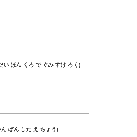
い ほん くろ で ぐみ すけ ろく)
ん ばん した え ちょう)