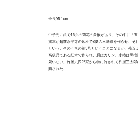
全長95.1cm
中子先に銀で16弁の菊花の象嵌があり、その中に「
旗本が越前永平寺の床柱で8挺の三味線を作らせ、そ
という。そのうちの第5号ということになるが、菊五
高級品である紅木で作られ、胴はカリン、糸捲は黒檀
疑いない。杵屋六四郎家から特に許されて杵屋三太郎に
贈された。