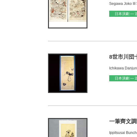
Segawa Joko III 
日本演劇 — 
8世市川団十
Ichikawa Danjuro
日本演劇 — 
一筆齊文調画
Ippitsusai Buncho