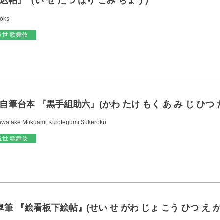
込帖』（い せ たつ はり こみ ちょう）
ooks
近世 歌舞伎
筆台本 『黒手組助六』(かわ たけ もく あ み じ ひつ だ
Kawatake Mokuami Kurotegumi Sukeroku
近世 歌舞伎
筆 『絵看板下絵帖』(せい せ がわ じょ こう ひつ え か