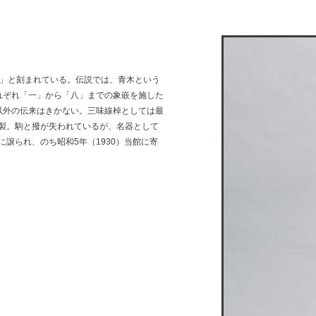
五」と刻まれている。伝説では、青木という
れぞれ「一」から「八」までの象嵌を施した
以外の伝来はきかない。三味線棹としては最
製。駒と撥が失われているが、名器として
譲られ、のち昭和5年（1930）当館に寄