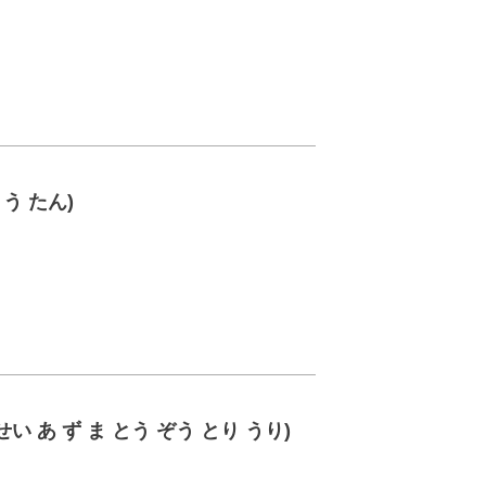
う たん)
 あ ず ま とう ぞう とり うり)