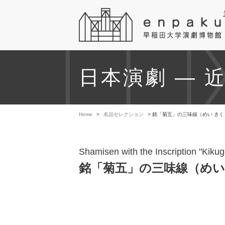
日本演劇 — 
Home
>
名品セレクション
> 銘「菊五」の三味線（めい きく 
Shamisen with the Inscription "Kikug
銘「菊五」の三味線（めい 