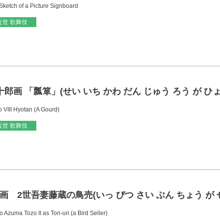
Sketch of a Picture Signboard
近世 歌舞伎
郎画 「瓢箪」(せい いち かわ だん じゅう ろう が ひょ
 VIII Hyotan (A Gourd)
近世 歌舞伎
 2世吾妻藤蔵の鳥売(いっ ぴつ さい ぶん ちょう が せい
 Azuma Tozo II as Tori-uri (a Bird Seller)