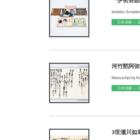
『伊勢辰貼
Isetatsu Scrapb
日本演劇 — 
河竹黙阿弥自
Manuscript by 
日本演劇 — 
3世瀬川如皐