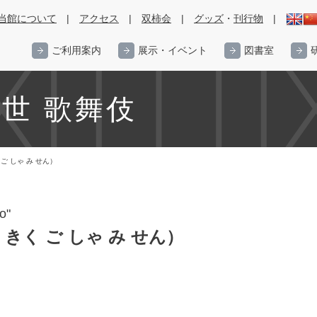
当館について
|
アクセス
|
双柿会
|
グッズ
・
刊行物
|
ご利用案内
展示・イベント
図書室
近世 歌舞伎
ご しゃ み せん）
o"
きく ご しゃ み せん）