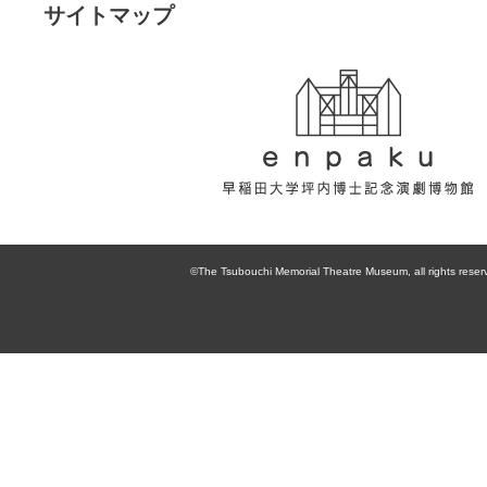
サイトマップ
enpaku 早稲田
大学坪内博士記
©The Tsubouchi Memorial Theatre Museum, all rights reser
念演劇博物館