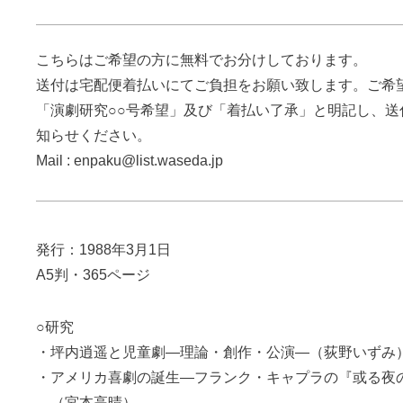
こちらはご希望の方に無料でお分けしております。
送付は宅配便着払いにてご負担をお願い致します。ご希
「演劇研究○○号希望」及び「着払い了承」と明記し、送
知らせください。
Mail : enpaku@list.waseda.jp
発行：1988年3月1日
A5判・365ページ
○研究
・坪内逍遥と児童劇―理論・創作・公演―（荻野いずみ
・アメリカ喜劇の誕生―フランク・キャプラの『或る夜
―（宮本高晴）