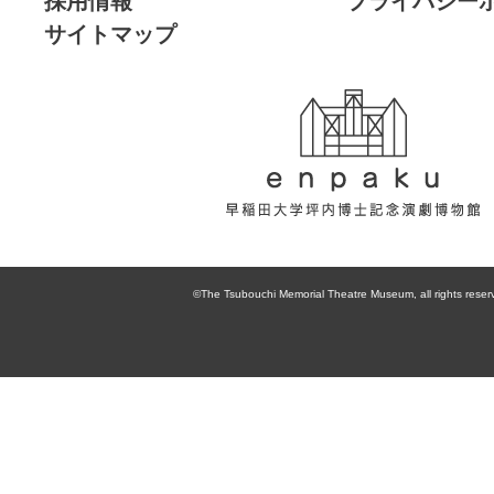
採用情報
プライバシー
サイトマップ
enpaku 早稲田
大学坪内博士記
©The Tsubouchi Memorial Theatre Museum, all rights reser
念演劇博物館