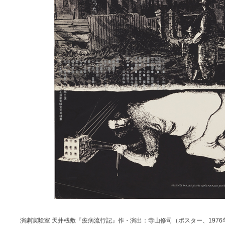
演劇実験室 天井桟敷『疫病流行記』作・演出：寺山修司（ポスター、1976