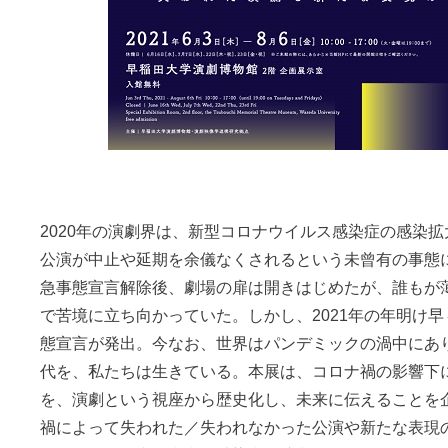
2020年の演劇界は、新型コロナウイルス感染症の感染
公演が中止や延期を余儀なくされるという未曾有の事態
急事態宣言解除後、劇場の扉は開きはじめたが、誰もが
で苦境に立ち向かっていた。しかし、2021年の年明け
態宣言が発出。今なお、世界はパンデミックの渦中にあ
代を、私たちは生きている。本展は、コロナ禍の影響下
を、演劇という視座から歴史化し、未来に伝えることを
禍によって失われた／失われなかった公演や新たな表現