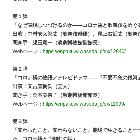
第１弾
「なぜ表現しつづけるのか――コロナ禍と歌舞伎をめぐ
出演：中村壱太郎丈（歌舞伎俳優）、尾上右近丈（歌舞
聞き手：児玉竜一（演劇博物館副館長）
Webページ：
https://enpaku.w.waseda.jp/ex/12040/
第２弾
「コロナ禍の物語／テレビドラマ――『不要不急の銀河
出演：又吉直樹氏（芸人）
聞き手：岡室美奈子（演劇博物館館長）
Webページ：
https://enpaku.w.waseda.jp/ex/11999/
第３弾
「変わったこと、変わらないこと、劇場で生きることー
た、コロナ禍と“演劇”の話」