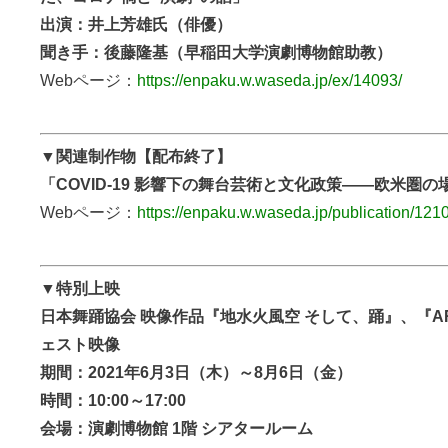
出演：井上芳雄氏（俳優）
聞き手：後藤隆基（早稲田大学演劇博物館助教）
Webページ：
https://enpaku.w.waseda.jp/ex/14093/
▼関連制作物【配布終了】
「COVID-19 影響下の舞台芸術と文化政策――欧米圏
Webページ：
https://enpaku.w.waseda.jp/publication/121
▼特別上映
日本舞踊協会 映像作品『地水火風空 そして、踊』、『A
ェスト映像
期間：2021年6月3日（木）～8月6日（金）
時間：10:00～17:00
会場：演劇博物館 1階 シアタールーム