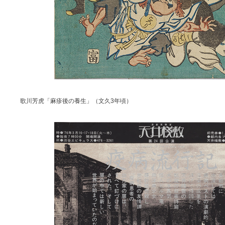
歌川芳虎「麻疹後の養生」（文久3年頃）