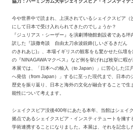
協力：バーミンガム大学シェイクスピア・インスティテ
今や世界中で読まれ、上演されているシェイクスピア（
にして日本で受け入れられてきたのでしょうか？
『ジュリアス・シーザー』を演劇博物館創設者である坪
訳した『該撒奇談 自由太刀余波鋭鋒(しいざるきだん 
のきれあじ)』、本場イギリスの観客をも驚かせた仏壇を
の『NINAGAWAマクベス』など例を挙げれば枚挙に暇
本展では、「日本への輸入（to Japan）」に苦心した
へ発信（from Japan）」するに至った現代まで、日本
歴史を振り返り、日本と海外の文化が融合することで生
能性について考えます。
シェイクスピア没後400年にあたる本年、当館はシェイ
拠点であるシェイクスピア・インスティテュートを擁す
学術連携することになりました。本展は、それを記念し