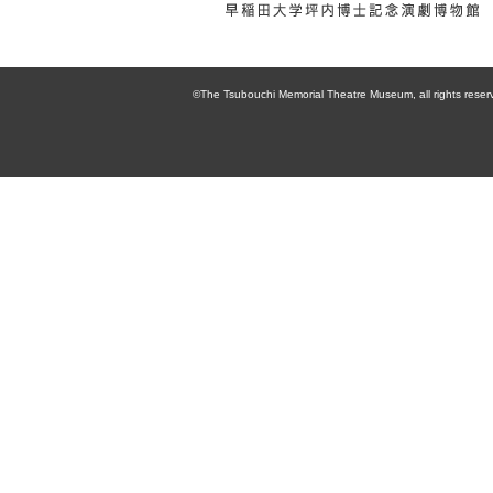
enpaku 早稲田
大学坪内博士記
©The Tsubouchi Memorial Theatre Museum, all rights reser
念演劇博物館