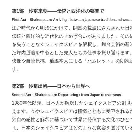
第1部 沙翁来朝――伝統と西洋化の狭間で
First Act Shakespeare Arriving : between japanese tradition and weste
江戸時代から明治にかけて、開国の荒波にさらされた日
伝統と西洋的な近代化のせめぎ合いがありました。その
を失うことなくシェイクスピアを解釈し、舞台芸術の新
た坪内逍遙を中心とした先人たちの仕事を振り返ります。
映像や自筆原稿、逍遙本人による『ハムレット』の朗読
す。
第2部 沙翁出帆――日本から世界へ
Second Act Shakespeare Departuring : from Japan to overseas
1980年代以降、日本人が解釈したシェイクスピアの劇
えます。今やシェイクスピアは憧憬とともに受容される
独自の感性と解釈に基づいて世界に発信する文化のひと
ま、日本のシェイクスピアはどのような変容を遂げてい